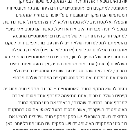
שלו, ואינו משאיר את חניית הרכב למתקן, כפי שקורה במתקן
אוטומטי. למתקנים חצי אוטומטיים יש הרבה יתרונות: נוחות ובטיחות
המשתמש הם העיקריים ומובטחים ע"י שערים בחזית המתקנים
והפעלה אלקטרונית, ללא מפתח וללא "לחיצה מתמדת" אשר נדרשת
במכפילי חניה. מבחינת היזם או האדריכל, כאשר הם פונים אלי כיועץ
למתקני חניה, היתרון הגדול של מתקנים חצי אוטומטיים מתבטא
בהתאמתם למפלס חניה שלא חייב להיות עם בור, ולפיכך ניתן למקם
אותם גם במפלסים העליונים (או מפלסי הביניים) ולא רק במפלס
התחתון ביותר של החניון. לבסוף, מתקנים חצי אוטומטיים מכפילים או
משלשים (כמעט) את כמות מקומות החניה, אך כמעט ואינם נראים
במרתף, לאור זאת שהם סגורים עם שערים אסתטיים בחזית ולא
רואים את תכולתם ואת כל קונסטרוקציית המתכת שלהם מבחוץ.
נחזור לנושא מתקני החניה האוטומטיים – הרי גם מתקני חניה מסוג זה
קיימים בשלל תצורות, אחת מתאימה למרתף אחד מסוים ואחרת
למרתף אחר. בתרשים שהכנתי, הראיתי את סוגי מתקני החניה
האוטומטיים העיקריים, אשר מכסים במעל ל95% את סוג המתקנים
הנפוצים בשוק הישראלי. יש ספקי מתקני חניה שיכולים להציע את
רוב סוגי המתקנים האוטומטיים ויש ספקים עם מגוון מוגבל יותר. כאן